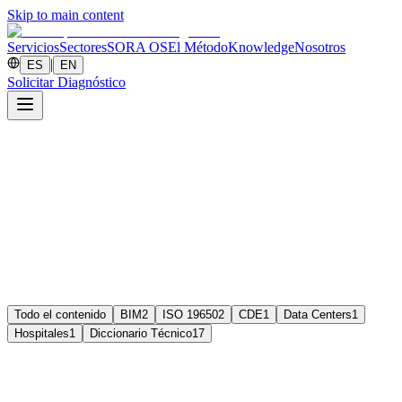
Skip to main content
Servicios
Sectores
SORA OS
El Método
Knowledge
Nosotros
|
ES
EN
Solicitar Diagnóstico
Todo el contenido
BIM
2
ISO 19650
2
CDE
1
Data Centers
1
Hospitales
1
Diccionario Técnico
17