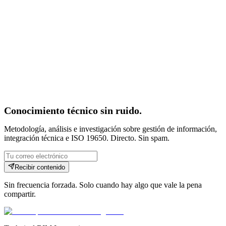
CDE
CDE: El Entorno Común de Datos que transforma
la gestión de proyectos de construcción
El Common Data Environment (CDE) es mucho más que una
carpeta compartida. Descubre cómo un CDE bien implementado
bajo ISO 19650 transforma la forma en que los equipos producen,
comparten y aprueban información crítica.
10 feb 2025
·
5
min de lectura
Conocimiento técnico sin ruido.
Metodología, análisis e investigación sobre gestión de información,
integración técnica e ISO 19650. Directo. Sin spam.
Recibir contenido
Sin frecuencia forzada. Solo cuando hay algo que vale la pena
compartir.