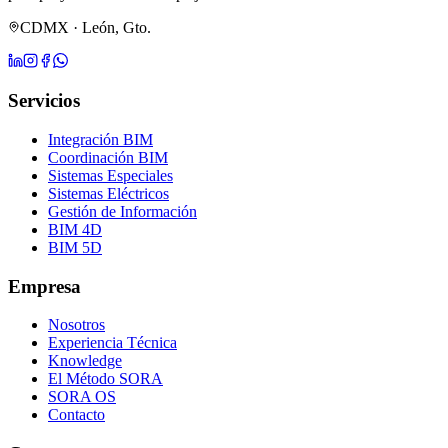
CDMX · León, Gto.
Servicios
Integración BIM
Coordinación BIM
Sistemas Especiales
Sistemas Eléctricos
Gestión de Información
BIM 4D
BIM 5D
Empresa
Nosotros
Experiencia Técnica
Knowledge
El Método SORA
SORA OS
Contacto