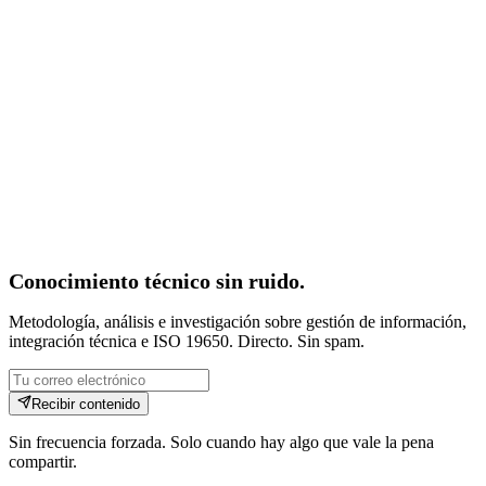
21 jun 2026
·
12
min de lectura
ISO 19650
CDE
IFC
BCF
COBie
Conocimiento técnico sin ruido.
Metodología, análisis e investigación sobre gestión de información,
integración técnica e ISO 19650. Directo. Sin spam.
Recibir contenido
Sin frecuencia forzada. Solo cuando hay algo que vale la pena
compartir.