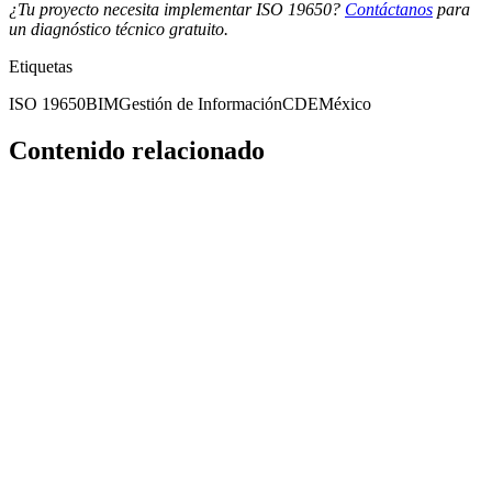
¿Tu proyecto necesita implementar ISO 19650?
Contáctanos
para
un diagnóstico técnico gratuito.
Etiquetas
ISO 19650
BIM
Gestión de Información
CDE
México
Contenido relacionado
iso-19650
¿Qué es ISO 19650 y por qué las organizaciones más
avanzadas ya trabajan bajo este estándar?
ISO 19650 no es una certificación de pared. Es el sistema nervioso
de la gestión de información en proyectos de alta complejidad. Las
organizaciones que lo entienden correctamente no lo adoptan para
cumplir un requisito — lo adoptan porque hace que sus proyectos
funcionen.