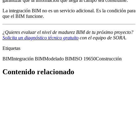
garantizar que la información que llega al campo sea construible.
La integración BIM no es un servicio adicional. Es la condición para
que el BIM funcione.
¿Quieres evaluar el nivel de madurez BIM de tu próximo proyecto?
Solicita un diagnóstico técnico gratuito
con el equipo de SORA.
Etiquetas
BIM
Integración BIM
Modelado BIM
ISO 19650
Construcción
Contenido relacionado
Destacado
bim
BIM no es Revit: el error que sigue costando
millones a la industria