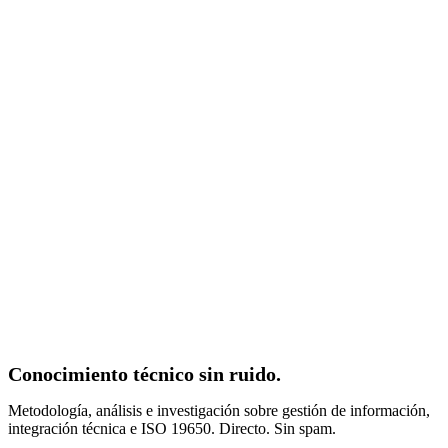
Confundir BIM con Revit — o con modelado 3D en general — es
el error conceptual más costoso de la industria de la construcción.
No es un error técnico. Es un error estratégico que determina el
fracaso de proyectos de alta complejidad antes de que la primera
pieza se fabrique.
21 jun 2026
·
10
min de lectura
ISO 19650
CDE
IFC
BCF
COBie
Conocimiento técnico sin ruido.
Metodología, análisis e investigación sobre gestión de información,
integración técnica e ISO 19650. Directo. Sin spam.