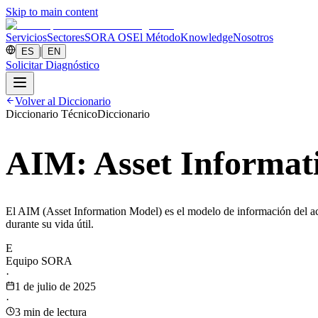
Skip to main content
Servicios
Sectores
SORA OS
El Método
Knowledge
Nosotros
|
ES
EN
Solicitar Diagnóstico
Volver al Diccionario
Diccionario Técnico
Diccionario
AIM: Asset Informat
El AIM (Asset Information Model) es el modelo de información del acti
durante su vida útil.
E
Equipo SORA
·
1 de julio de 2025
·
3
min de lectura