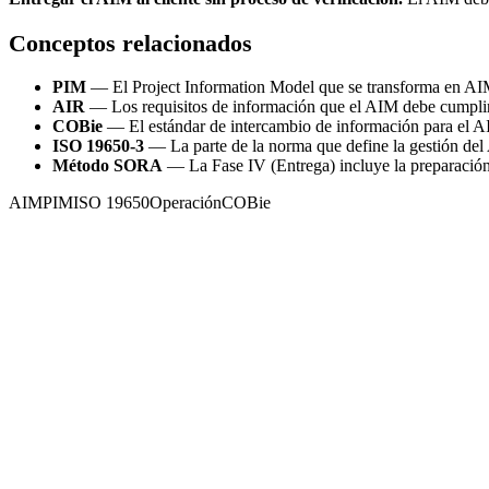
Conceptos relacionados
PIM
— El Project Information Model que se transforma en AIM
AIR
— Los requisitos de información que el AIM debe cumpli
COBie
— El estándar de intercambio de información para el A
ISO 19650-3
— La parte de la norma que define la gestión del
Método SORA
— La Fase IV (Entrega) incluye la preparación
AIM
PIM
ISO 19650
Operación
COBie
Diccionario Técnico
AIR: Asset Information Requirements
El AIR define qué información necesita un activo construido para ser
operativa del activo.
Leer
Diccionario Técnico
BCF: BIM Collaboration Format