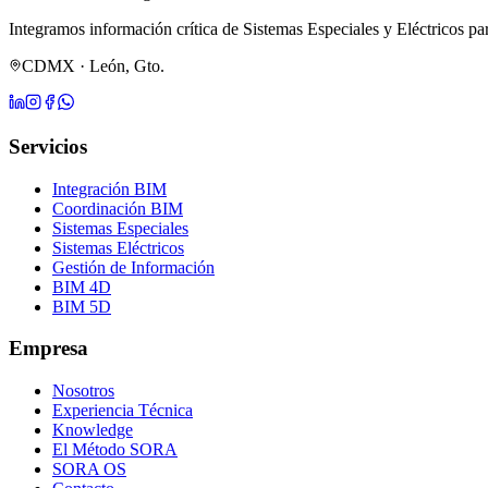
Integramos información crítica de Sistemas Especiales y Eléctricos pa
CDMX · León, Gto.
Servicios
Integración BIM
Coordinación BIM
Sistemas Especiales
Sistemas Eléctricos
Gestión de Información
BIM 4D
BIM 5D
Empresa
Nosotros
Experiencia Técnica
Knowledge
El Método SORA
SORA OS