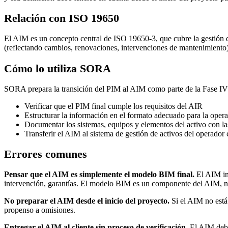
Relación con ISO 19650
El AIM es un concepto central de ISO 19650-3, que cubre la gestión 
(reflectando cambios, renovaciones, intervenciones de mantenimiento) 
Cómo lo utiliza SORA
SORA prepara la transición del PIM al AIM como parte de la Fase IV
Verificar que el PIM final cumple los requisitos del AIR
Estructurar la información en el formato adecuado para la oper
Documentar los sistemas, equipos y elementos del activo con l
Transferir el AIM al sistema de gestión de activos del operador
Errores comunes
Pensar que el AIM es simplemente el modelo BIM final.
El AIM inc
intervención, garantías. El modelo BIM es un componente del AIM, n
No preparar el AIM desde el inicio del proyecto.
Si el AIM no está
propenso a omisiones.
Entregar el AIM al cliente sin proceso de verificación.
El AIM debe 