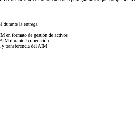
 durante la entrega
r
IM en formato de gestión de activos
 AIM durante la operación
 y transferencia del AIM
 operado y mantenido correctamente. Es el documento que garantiza que 