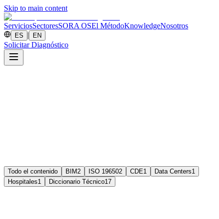
Skip to main content
Servicios
Sectores
SORA OS
El Método
Knowledge
Nosotros
|
ES
EN
Solicitar Diagnóstico
Todo el contenido
BIM
2
ISO 19650
2
CDE
1
Data Centers
1
Hospitales
1
Diccionario Técnico
17